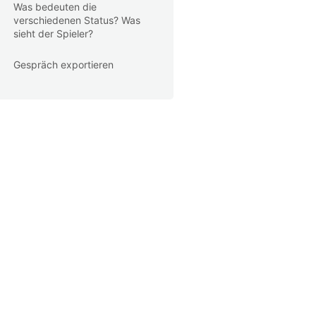
Was bedeuten die
verschiedenen Status? Was
sieht der Spieler?
Gespräch exportieren