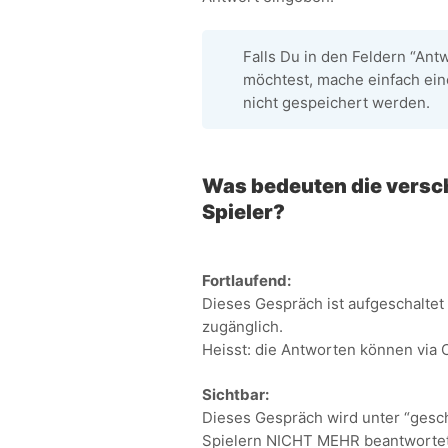
Falls Du in den Feldern “Ant
möchtest, mache einfach ein
nicht gespeichert werden.
Was bedeuten die versc
Spieler?
Fortlaufend:
Dieses Gespräch ist aufgeschalte
zugänglich.
Heisst: die Antworten können via 
Sichtbar:
Dieses Gespräch wird unter “gesc
Spielern NICHT MEHR beantwortet