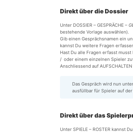
Direkt über die Dossier
Unter DOSSIER – GESPRÄCHE –
G
bestehende Vorlage auswählen).
Gib einen Gesprächsnamen ein und 
kannst Du weitere Fragen erfasse
Hast Du alle Fragen erfasst muss
/ oder einem einzelnen Spieler z
Anschliessend auf AUFSCHALTEN k
Das Gespräch wird nun unter 
ausfüllbar für Spieler auf der
Direkt über das Spielerpr
Unter SPIELE – ROSTER kannst Du e