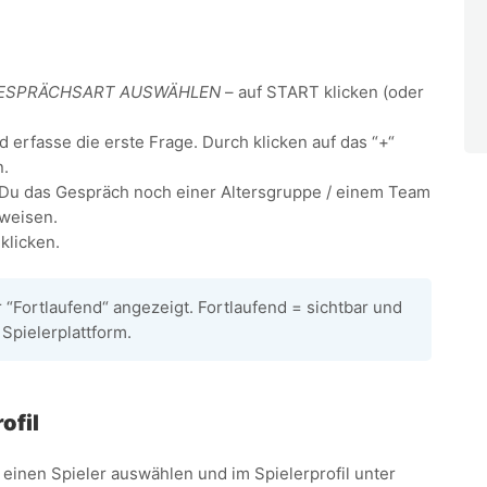
ESPRÄCHSART AUSWÄHLEN
– auf START klicken (oder
erfasse die erste Frage. Durch klicken auf das “+“
n.
t Du das Gespräch noch einer Altersgruppe / einem Team
uweisen.
licken.
“Fortlaufend“ angezeigt. Fortlaufend = sichtbar und
 Spielerplattform.
ofil
inen Spieler auswählen und im Spielerprofil unter