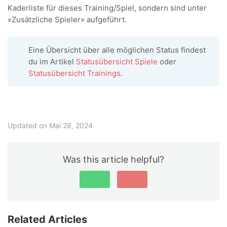
Kaderliste für dieses Training/Spiel, sondern sind unter
«Zusätzliche Spieler» aufgeführt.
Eine Übersicht über alle möglichen Status findest
du im Artikel
Statusübersicht Spiele
oder
Statusübersicht Trainings
.
Updated on Mai 28, 2024
Was this article helpful?
Related Articles