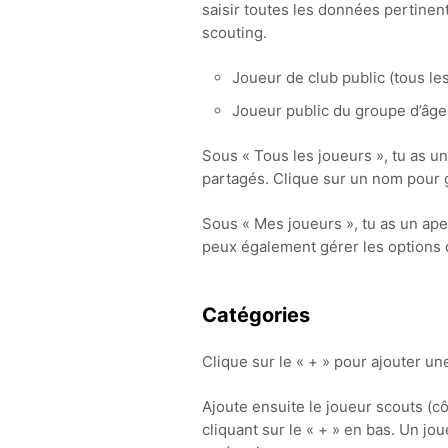
saisir toutes les données pertinent
scouting.
Joueur de club public (tous le
Joueur public du groupe d’âge 
Sous « Tous les joueurs », tu as u
partagés. Clique sur un nom pour 
Sous « Mes joueurs », tu as un aper
peux également gérer les options d
Catégories
Clique sur le « + » pour ajouter un
Ajoute ensuite le joueur scouts (c
cliquant sur le « + » en bas. Un jo