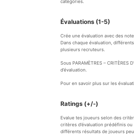
catégories.
Évaluations (1-5)
Crée une évaluation avec des notes 
Dans chaque évaluation, différents
plusieurs recruteurs.
Sous PARAMÈTRES – CRITÈRES D’ÉV
d’évaluation.
Pour en savoir plus sur les évalua
Ratings (+/-)
Evalue tes joueurs selon des critè
critères d’évaluation prédéfinis o
différents résultats de joueurs peu