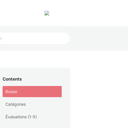
orateur
Aides
Contents
Roster
Catégories
Évaluations (1-5)