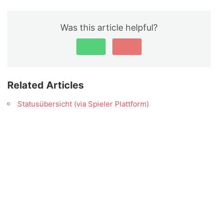
Was this article helpful?
Related Articles
Statusübersicht (via Spieler Plattform)