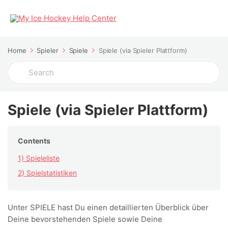
Home
Spieler
Spiele
Spiele (via Spieler Plattform)
Search
For
Spiele (via Spieler Plattform)
Contents
1) Spieleliste
2) Spielstatistiken
Unter SPIELE hast Du einen detaillierten Überblick über
Deine bevorstehenden Spiele sowie Deine