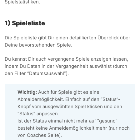
Spielstatistiken.
1) Spieleliste
Die Spieleliste gibt Dir einen detaillierten Überblick über
Deine bevorstehenden Spiele.
Du kannst Dir auch vergangene Spiele anzeigen lassen,
indem Du Daten in der Vergangenheit auswählst (durch
den Filter “Datumsauswahl”).
Wichtig:
Auch für Spiele gibt es eine
Abmeldemöglichkeit. Einfach auf den “Status”-
Knopf vom ausgewählten Spiel klicken und den
“Status” anpassen.
Ist der Status einmal nicht mehr auf “gesund”
besteht keine Anmeldemöglichkeit mehr (nur noch
von Coaches Seite).