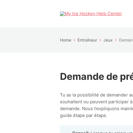
Home
Entraîneur
Jeux
Deman
Demande de pr
Tu as la possibilité de demander aux
souhaitent ou peuvent participer à
demande. Nous t’expliquons maint
guide étape par étape.