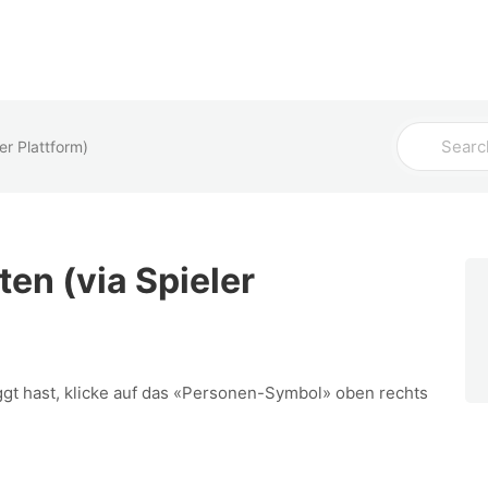
Admin
Coach
Spieler
Search
er Plattform)
For
en (via Spieler
gt hast, klicke auf das «Personen-Symbol» oben rechts