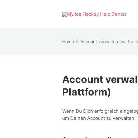
Home
Account verwalten (via Spiel
Account verwalt
Plattform)
Wenn Du Dich erfolgreich eingelog
um Deinen Account zu verwalten.