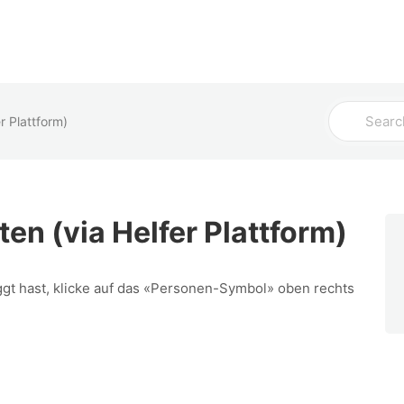
Admin
Coach
Spieler
Search
r Plattform)
For
en (via Helfer Plattform)
gt hast, klicke auf das «Personen-Symbol» oben rechts