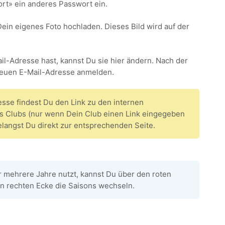
rt» ein anderes Passwort ein.
ein eigenes Foto hochladen. Dieses Bild wird auf der
l-Adresse hast, kannst Du sie hier ändern. Nach der
neuen E-Mail-Adresse anmelden.
esse findest Du den Link zu den internen
es Clubs (nur wenn Dein Club einen Link eingegeben
gelangst Du direkt zur entsprechenden Seite.
mehrere Jahre nutzt, kannst Du über den roten
en rechten Ecke die Saisons wechseln.