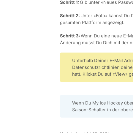
Schritt 1:
Gib unter «Neues Passwo
Schritt 2:
Unter «Foto» kannst Du D
gesamten Plattform angezeigt.
Schritt 3:
Wenn Du eine neue E-Mai
Änderung musst Du Dich mit der 
Unterhalb Deiner E-Mail Adr
Datenschutzrichtlinien dein
hat). Klickst Du auf «View» 
Wenn Du My Ice Hockey über 
Saison-Schalter in der ober